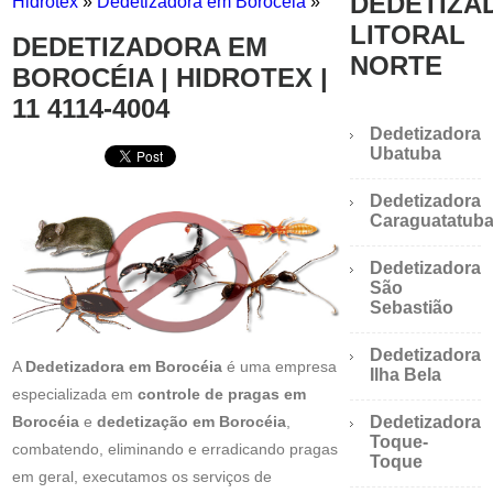
DEDETIZA
Hidrotex
»
Dedetizadora em Borocéia
»
LITORAL
DEDETIZADORA EM
NORTE
BOROCÉIA | HIDROTEX |
11 4114-4004
Dedetizadora
Ubatuba
Dedetizadora
Caraguatatub
Dedetizadora
São
Sebastião
Dedetizadora
A
Dedetizadora em Borocéia
é uma empresa
Ilha Bela
especializada em
controle de pragas em
Borocéia
e
dedetização em Borocéia
,
Dedetizadora
Toque-
combatendo, eliminando e erradicando pragas
Toque
em geral, executamos os serviços de