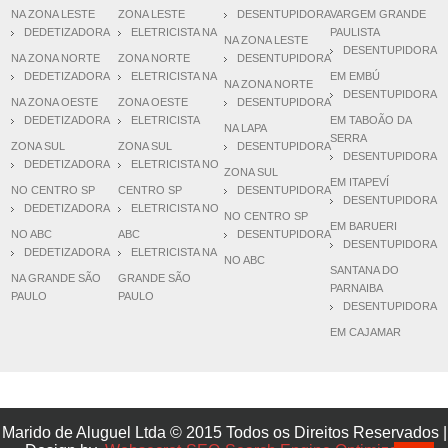
NA ZONA LESTE
ZONA LESTE
DESENTUPIDORA
VARGEM GRANDE
DEDETIZADORA
ELETRICISTA NA
PAULISTA
NA ZONA LESTE
DESENTUPIDORA
NA ZONA NORTE
ZONA NORTE
DESENTUPIDORA
DEDETIZADORA
ELETRICISTA NA
EM EMBÚ
NA ZONA NORTE
DESENTUPIDORA
NA ZONA OESTE
ZONA OESTE
DESENTUPIDORA
DEDETIZADORA
ELETRICISTA
EM TABOÃO DA
NA LAPA
SERRA
ZONA SUL
ZONA SUL
DESENTUPIDORA
DESENTUPIDORA
DEDETIZADORA
ELETRICISTA NO
ZONA SUL
EM ITAPEVÍ
NO CENTRO SP
CENTRO SP
DESENTUPIDORA
DESENTUPIDORA
DEDETIZADORA
ELETRICISTA NO
NO CENTRO SP
EM BARUERI
NO ABC
ABC
DESENTUPIDORA
DESENTUPIDORA
DEDETIZADORA
ELETRICISTA NA
NO ABC
SANTANA DO
NA GRANDE SÃO
GRANDE SÃO
PARNAIBA
PAULO
PAULO
DESENTUPIDORA
EM CAJAMAR
Marido de Aluguel Ltda © 2015 Todos os Direitos Reservados |