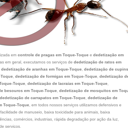
lizada em
controle de pragas em Toque-Toque
e
dedetização em
gas em geral, executamos os serviços de
dedetização de ratos em
,
dedetização de aranhas em Toque-Toque
,
dedetização de cupin
-Toque
,
dedetização de formigas em Toque-Toque
,
dedetização d
 Toque-Toque
,
dedetização de lacraias em Toque-Toque
,
de besouros em Toque-Toque
,
dedetização de mosquitos em Toq
dedetização de carrapatos em Toque-Toque
,
dedetização de
em Toque-Toque
, em todos nossos serviços utilizamos defensivos e
facilidade de manuseio, baixa toxicidade para animais, baixa
ências, comércios, industrias, rápida degradação por ação da luz,
de serviços.