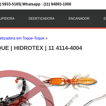
1) 5933-5165| Whatsapp : (11) 94893-1000
UPIDORA
DEDETIZADORA
ENCANADOR
E
etizadora em Toque-Toque
»
 | HIDROTEX | 11 4114-4004