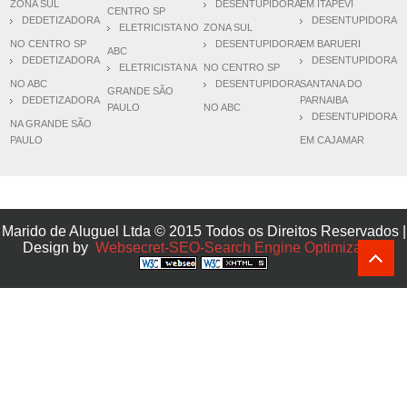
ZONA SUL
DESENTUPIDORA
EM ITAPEVÍ
CENTRO SP
DEDETIZADORA
DESENTUPIDORA
ELETRICISTA NO
ZONA SUL
NO CENTRO SP
DESENTUPIDORA
EM BARUERI
ABC
DEDETIZADORA
DESENTUPIDORA
ELETRICISTA NA
NO CENTRO SP
NO ABC
DESENTUPIDORA
SANTANA DO
GRANDE SÃO
DEDETIZADORA
PARNAIBA
PAULO
NO ABC
DESENTUPIDORA
NA GRANDE SÃO
PAULO
EM CAJAMAR
Marido de Aluguel Ltda © 2015 Todos os Direitos Reservados |
Design by
Websecret-SEO-Search Engine Optimization