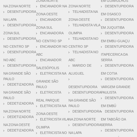
ZONA NORTE
EM GUARULHOS
NA ZONA NORTE
ENCANADOR NA
ZONA NORTE
DESENTUPIDORA
DESENTUPIDORA
TELHADISTA NA
ZONA OESTE
EM OSASCO
NA LAPA
ENCANADOR
ZONA OESTE
DESENTUPIDORA
DESENTUPIDORA
TELHADISTA VILA
ZONA SUL
EM JUQUITIBA
ZONA SUL
ENCANADORA
OLIMPIA
DESENTUPIDORA
DESENTUPIDORA
TELHADISTA NO
NO CENTRO SP
EM EMBU-GUAÇU
NO CENTRO SP
ENCANADOR NO
CENTRO SP
DESENTUPIDORA
DESENTUPIDORA
TELHADISTA NO
ABC
ITAPECERICA DA
NO ABC
ENCANADOR
ABC
SERRA
DESENTUPIDORA
MARIDO DE
DESENTUPIDORA
SALESÓPOLIS
NA GRANDE SÃO
ELETRICISTA NA
ALUGUEL
EM COTIA
PAULO
DESENTUPIDORA
GRANDE SÃO
DEDETIZADORA
PAULO
DESENTUPIDORA
VARGEM GRANDE
NA GRANDE SÃO
ELETRICISTA
DESENTUPIDORA
PAULISTA
PAULO
DESENTUPIDORA
REAL PARQUE
NA GRANDE SÃO
DEDETIZADORA
ELETRICISTA NA
PAULO
EM EMBÚ
NA ZONA NORTE
DESENTUPIDORA
DESENTUPIDORA
ZONA OESTE
DEDETIZADORA
ELETRICISTA VILA
NA ZONA NORTE
EM TABOÃO DA
NA ZONA OESTE
DESENTUPIDORA
SERRA
OLIMPIA
DEDETIZADORA
DESENTUPIDORA
ELETRICISTA NO
NA LAPA