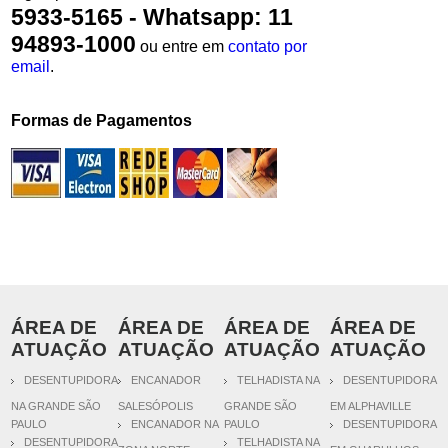
5933-5165 - Whatsapp: 11
94893-1000
ou entre em
contato por
email
.
Formas de Pagamentos
ÁREA DE
ÁREA DE
ÁREA DE
ÁREA DE
ATUAÇÃO
ATUAÇÃO
ATUAÇÃO
ATUAÇÃO
DESENTUPIDORA
ENCANADOR
TELHADISTA NA
DESENTUPIDORA
NA GRANDE SÃO
SALESÓPOLIS
GRANDE SÃO
EM ALPHAVILLE
PAULO
ENCANADOR NA
PAULO
DESENTUPIDORA
DESENTUPIDORA
TELHADISTA NA