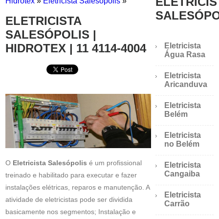
ELETRICIS
Hidrotex
»
Eletricista Salesópolis
»
SALESÓPO
ELETRICISTA
SALESÓPOLIS |
HIDROTEX | 11 4114-4004
Eletricista
Água Rasa
Eletricista
Aricanduva
Eletricista
Belém
Eletricista
no Belém
O
Eletricista Salesópolis
é um profissional
Eletricista
Cangaiba
treinado e habilitado para executar e fazer
instalações elétricas, reparos e manutenção. A
Eletricista
atividade de eletricistas pode ser dividida
Carrão
basicamente nos segmentos; Instalação e