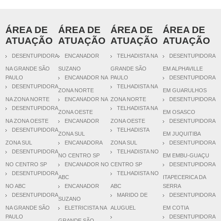
ÁREA DE
ÁREA DE
ÁREA DE
ÁREA DE
ATUAÇÃO
ATUAÇÃO
ATUAÇÃO
ATUAÇÃO
DESENTUPIDORA
ENCANADOR
TELHADISTA NA
DESENTUPIDORA
NA GRANDE SÃO
SUZANO
GRANDE SÃO
EM ALPHAVILLE
PAULO
ENCANADOR NA
PAULO
DESENTUPIDORA
DESENTUPIDORA
TELHADISTA NA
ZONA NORTE
EM GUARULHOS
NA ZONA NORTE
ENCANADOR NA
ZONA NORTE
DESENTUPIDORA
DESENTUPIDORA
TELHADISTA NA
ZONA OESTE
EM OSASCO
NA ZONA OESTE
ENCANADOR
ZONA OESTE
DESENTUPIDORA
DESENTUPIDORA
TELHADISTA
ZONA SUL
EM JUQUITIBA
ZONA SUL
ENCANADORA
ZONA SUL
DESENTUPIDORA
DESENTUPIDORA
TELHADISTA NO
NO CENTRO SP
EM EMBU-GUAÇU
NO CENTRO SP
ENCANADOR NO
CENTRO SP
DESENTUPIDORA
DESENTUPIDORA
TELHADISTA NO
ABC
ITAPECERICA DA
NO ABC
ENCANADOR
ABC
SERRA
DESENTUPIDORA
MARIDO DE
DESENTUPIDORA
SUZANO
NA GRANDE SÃO
ELETRICISTA NA
ALUGUEL
EM COTIA
PAULO
DESENTUPIDORA
GRANDE SÃO