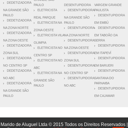
DEDETIZADORA
PAULO
DESENTUPIDORA
VARGEM GRANDE
NA GRANDE SÃO
ELETRICISTA
DESENTUPIDORA
PAULISTA
PAULO
DESENTUPIDORA
REAL PARQUE
NA GRANDE SÃO
DEDETIZADORA
ELETRICISTA NA
PAULO
EM EMBÚ
NA ZONA NORTE
DESENTUPIDORA
DESENTUPIDORA
ZONA OESTE
DEDETIZADORA
ELETRICISTA VILA
NA ZONA NORTE
EM TABOÃO DA
NA ZONA OESTE
DESENTUPIDORA
SERRA
OLIMPIA
DEDETIZADORA
DESENTUPIDORA
ELETRICISTA NO
NA ZONA OESTE
ZONA SUL
DESENTUPIDORA
EM ITAPEVÍ
CENTRO SP
DEDETIZADORA
DESENTUPIDORA
ELETRICISTA NO
ZONA SUL
NO CENTRO SP
DESENTUPIDORA
EM BARUERI
ABC
DEDETIZADORA
DESENTUPIDORA
ELETRICISTA NA
NO CENTRO SP
NO ABC
DESENTUPIDORA
SANTANA DO
GRANDE SÃO
DEDETIZADORA
PARNAIBA
PAULO
NO ABC
DESENTUPIDORA
NA GRANDE SÃO
PAULO
EM CAJAMAR
Marido de Aluguel Ltda © 2015 Todos os Direitos Reservados |