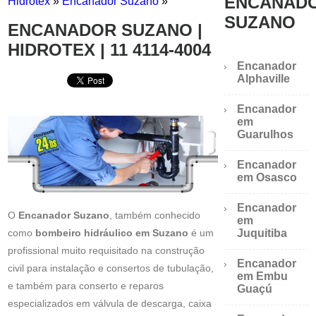
ENCANAD
Hidrotex
»
Encanador Suzano
»
SUZANO
ENCANADOR SUZANO |
HIDROTEX | 11 4114-4004
Encanador
Alphaville
Encanador
em
Guarulhos
Encanador
em Osasco
Encanador
O
Encanador Suzano
, também conhecido
em
como
bombeiro hidráulico em Suzano
é um
Juquitiba
profissional muito requisitado na construção
Encanador
civil para instalação e consertos de tubulação,
em Embu
e também para conserto e reparos
Guaçú
especializados em válvula de descarga, caixa